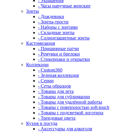
- Украшения
- Часы наручные женские
Зонты
- Дождевики
- Зонты-трости
- Наборы с зонтами
- Складные зонты
- Солнцезащитные зонты
Кастомизация
- Пришивные патчи
- Ремувки и брелоки
- Стикерпаки и открытки
Коллекции
- Custom360
- Зеленая коллекция
- Серии
- Сеты образцов
- Товары для лета
- Товары для сублимации
- Товары для удалённой работы
- Товары с поверхностью soft-touch
- Товары с подсветкой логотипа
- Трендовые цвета
Кухня и посуда
- Аксессуары для алкоголя