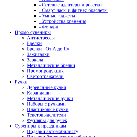
- Сетевые адаптеры и розетки
- Смарт-часы и фитнес-браслеты
- Умные гаджеты
- Устройства хранения
- Фонари
Промо-сувениры
Антистрессы
Брелки
Брелки «От А до Я»
Зажигалки
Зеркала
Металлические брелки
Промопродукция
Светоотражатели
Ручки
Деревянные ручки
Карандаши
Металлические ручки
Наборы с ручками
Пластиковые ручки
Текстовыделители
Футляры для ручек
Сувениры к праздникам
Подарки автомобилисту
Подарки банковскому работнику