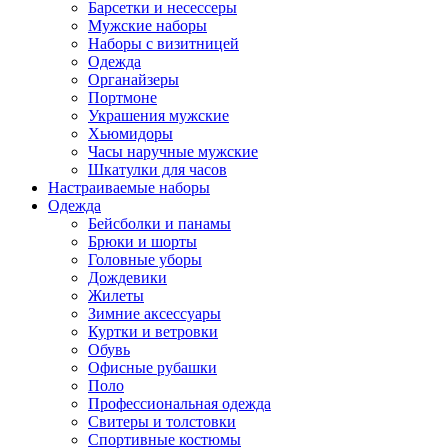
Барсетки и несессеры
Мужские наборы
Наборы с визитницей
Одежда
Органайзеры
Портмоне
Украшения мужские
Хьюмидоры
Часы наручные мужские
Шкатулки для часов
Настраиваемые наборы
Одежда
Бейсболки и панамы
Брюки и шорты
Головные уборы
Дождевики
Жилеты
Зимние аксессуары
Куртки и ветровки
Обувь
Офисные рубашки
Поло
Профессиональная одежда
Свитеры и толстовки
Спортивные костюмы