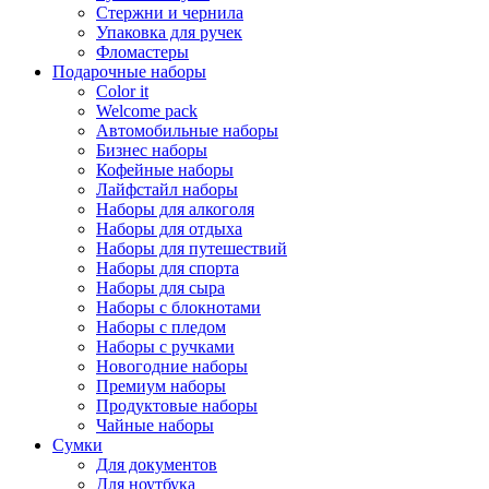
Стержни и чернила
Упаковка для ручек
Фломастеры
Подарочные наборы
Color it
Welcome pack
Автомобильные наборы
Бизнес наборы
Кофейные наборы
Лайфстайл наборы
Наборы для алкоголя
Наборы для отдыха
Наборы для путешествий
Наборы для спорта
Наборы для сыра
Наборы с блокнотами
Наборы с пледом
Наборы с ручками
Новогодние наборы
Премиум наборы
Продуктовые наборы
Чайные наборы
Сумки
Для документов
Для ноутбука