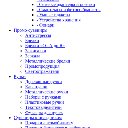
- Сетевые адаптеры и розетки
- Смарт-часы и фитнес-браслеты
- Умные гаджеты
- Устройства хранения
- Фонари
Промо-сувениры
Антистрессы
Брелки
Брелки «От А до Я»
Зажигалки
Зеркала
Металлические брелки
Промопродукция
Светоотражатели
Ручки
Деревянные ручки
Карандаши
Металлические ручки
Наборы с ручками
Пластиковые ручки
Текстовыделители
Футляры для ручек
Сувениры к праздникам
Подарки автомобилисту
Подарки банковскому работнику