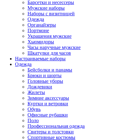
Барсетки и несессеры
Мужские наборы
Наборы с визитницей
Одежда
Органайзеры
Портмоне
Украшения мужские
Хьюмидоры
Часы наручные мужские
Шкатулки для часов
Настраиваемые наборы
Одежда
Бейсболки и панамы
Брюки и шорты
Головные уборы
Дождевики
Жилеты
Зимние аксессуары
Куртки и ветровки
Обувь
Офисные рубашки
Поло
Профессиональная одежда
Свитеры и толстовки
Спортивные костюмы