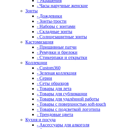
- Украшения
- Часы наручные женские
Зонты
- Дождевики
- Зонты-трости
- Наборы с зонтами
- Складные зонты
- Солнцезащитные зонты
Кастомизация
- Пришивные патчи
- Ремувки и брелоки
- Стикерпаки и открытки
Коллекции
- Custom360
- Зеленая коллекция
- Серии
- Сеты образцов
- Товары для лета
- Товары для сублимации
- Товары для удалённой работы
- Товары с поверхностью soft-touch
- Товары с подсветкой логотипа
- Трендовые цвета
Кухня и посуда
- Аксессуары для алкоголя