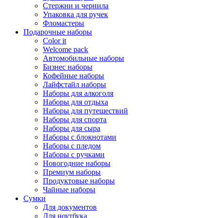
Стержни и чернила
Упаковка для ручек
Фломастеры
Подарочные наборы
Color it
Welcome pack
Автомобильные наборы
Бизнес наборы
Кофейные наборы
Лайфстайл наборы
Наборы для алкоголя
Наборы для отдыха
Наборы для путешествий
Наборы для спорта
Наборы для сыра
Наборы с блокнотами
Наборы с пледом
Наборы с ручками
Новогодние наборы
Премиум наборы
Продуктовые наборы
Чайные наборы
Сумки
Для документов
Для ноутбука