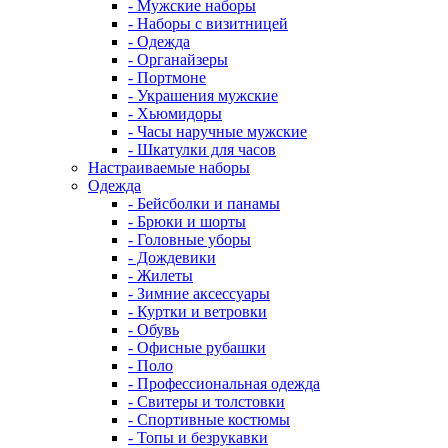
- Мужские наборы
- Наборы с визитницей
- Одежда
- Органайзеры
- Портмоне
- Украшения мужские
- Хьюмидоры
- Часы наручные мужские
- Шкатулки для часов
Настраиваемые наборы
Одежда
- Бейсболки и панамы
- Брюки и шорты
- Головные уборы
- Дождевики
- Жилеты
- Зимние аксессуары
- Куртки и ветровки
- Обувь
- Офисные рубашки
- Поло
- Профессиональная одежда
- Свитеры и толстовки
- Спортивные костюмы
- Топы и безрукавки