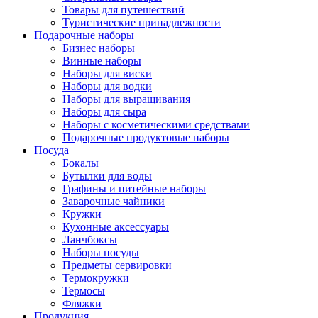
Товары для путешествий
Туристические принадлежности
Подарочные наборы
Бизнес наборы
Винные наборы
Наборы для виски
Наборы для водки
Наборы для выращивания
Наборы для сыра
Наборы с косметическими средствами
Подарочные продуктовые наборы
Посуда
Бокалы
Бутылки для воды
Графины и питейные наборы
Заварочные чайники
Кружки
Кухонные аксессуары
Ланчбоксы
Наборы посуды
Предметы сервировки
Термокружки
Термосы
Фляжки
Продукция