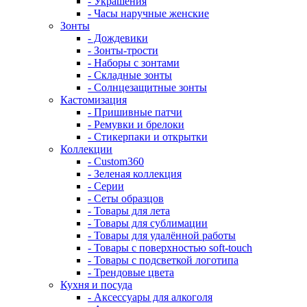
- Украшения
- Часы наручные женские
Зонты
- Дождевики
- Зонты-трости
- Наборы с зонтами
- Складные зонты
- Солнцезащитные зонты
Кастомизация
- Пришивные патчи
- Ремувки и брелоки
- Стикерпаки и открытки
Коллекции
- Custom360
- Зеленая коллекция
- Серии
- Сеты образцов
- Товары для лета
- Товары для сублимации
- Товары для удалённой работы
- Товары с поверхностью soft-touch
- Товары с подсветкой логотипа
- Трендовые цвета
Кухня и посуда
- Аксессуары для алкоголя