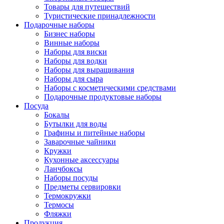
Товары для путешествий
Туристические принадлежности
Подарочные наборы
Бизнес наборы
Винные наборы
Наборы для виски
Наборы для водки
Наборы для выращивания
Наборы для сыра
Наборы с косметическими средствами
Подарочные продуктовые наборы
Посуда
Бокалы
Бутылки для воды
Графины и питейные наборы
Заварочные чайники
Кружки
Кухонные аксессуары
Ланчбоксы
Наборы посуды
Предметы сервировки
Термокружки
Термосы
Фляжки
Продукция