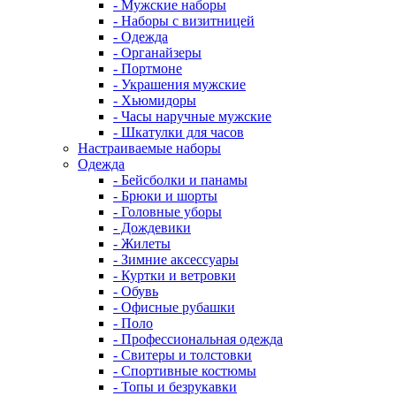
- Мужские наборы
- Наборы с визитницей
- Одежда
- Органайзеры
- Портмоне
- Украшения мужские
- Хьюмидоры
- Часы наручные мужские
- Шкатулки для часов
Настраиваемые наборы
Одежда
- Бейсболки и панамы
- Брюки и шорты
- Головные уборы
- Дождевики
- Жилеты
- Зимние аксессуары
- Куртки и ветровки
- Обувь
- Офисные рубашки
- Поло
- Профессиональная одежда
- Свитеры и толстовки
- Спортивные костюмы
- Топы и безрукавки