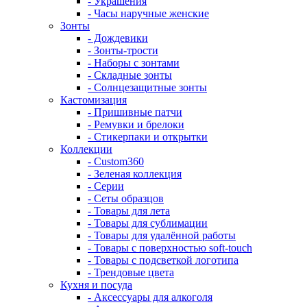
- Украшения
- Часы наручные женские
Зонты
- Дождевики
- Зонты-трости
- Наборы с зонтами
- Складные зонты
- Солнцезащитные зонты
Кастомизация
- Пришивные патчи
- Ремувки и брелоки
- Стикерпаки и открытки
Коллекции
- Custom360
- Зеленая коллекция
- Серии
- Сеты образцов
- Товары для лета
- Товары для сублимации
- Товары для удалённой работы
- Товары с поверхностью soft-touch
- Товары с подсветкой логотипа
- Трендовые цвета
Кухня и посуда
- Аксессуары для алкоголя