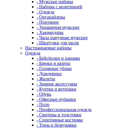
- Мужские наборы
- Наборы с визитницей
- Одежда
- Органайзеры
- Портмоне
- Украшения мужские
- Хьюмидоры
- Часы наручные мужские
- Шкатулки для часов
Настраиваемые наборы
Одежда
- Бейсболки и панамы
- Брюки и шорты
- Головные уборы
- Дождевики
- Жилеты
- Зимние аксессуары
- Куртки и ветровки
- Обувь
- Офисные рубашки
- Поло
- Профессиональная одежда
- Свитеры и толстовки
- Спортивные костюмы
- Топы и безрукавки