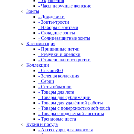
- Украшения
- Часы наручные женские
Зонты
- Дождевики
- Зонты-трости
- Наборы с зонтами
- Складные зонты
- Солнцезащитные зонты
Кастомизация
- Пришивные патчи
- Ремувки и брелоки
- Стикерпаки и открытки
Коллекции
- Custom360
- Зеленая коллекция
- Серии
- Сеты образцов
- Товары для лета
- Товары для сублимации
- Товары для удалённой работы
- Товары с поверхностью soft-touch
- Товары с подсветкой логотипа
- Трендовые цвета
Кухня и посуда
- Аксессуары для алкоголя