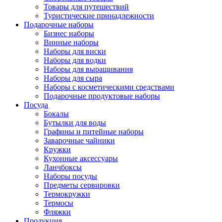
Товары для путешествий
Туристические принадлежности
Подарочные наборы
Бизнес наборы
Винные наборы
Наборы для виски
Наборы для водки
Наборы для выращивания
Наборы для сыра
Наборы с косметическими средствами
Подарочные продуктовые наборы
Посуда
Бокалы
Бутылки для воды
Графины и питейные наборы
Заварочные чайники
Кружки
Кухонные аксессуары
Ланчбоксы
Наборы посуды
Предметы сервировки
Термокружки
Термосы
Фляжки
Продукция