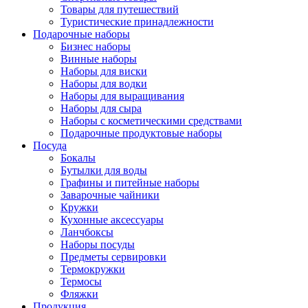
Товары для путешествий
Туристические принадлежности
Подарочные наборы
Бизнес наборы
Винные наборы
Наборы для виски
Наборы для водки
Наборы для выращивания
Наборы для сыра
Наборы с косметическими средствами
Подарочные продуктовые наборы
Посуда
Бокалы
Бутылки для воды
Графины и питейные наборы
Заварочные чайники
Кружки
Кухонные аксессуары
Ланчбоксы
Наборы посуды
Предметы сервировки
Термокружки
Термосы
Фляжки
Продукция