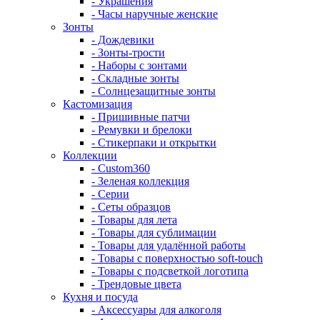
- Украшения
- Часы наручные женские
Зонты
- Дождевики
- Зонты-трости
- Наборы с зонтами
- Складные зонты
- Солнцезащитные зонты
Кастомизация
- Пришивные патчи
- Ремувки и брелоки
- Стикерпаки и открытки
Коллекции
- Custom360
- Зеленая коллекция
- Серии
- Сеты образцов
- Товары для лета
- Товары для сублимации
- Товары для удалённой работы
- Товары с поверхностью soft-touch
- Товары с подсветкой логотипа
- Трендовые цвета
Кухня и посуда
- Аксессуары для алкоголя