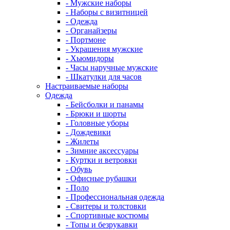
- Мужские наборы
- Наборы с визитницей
- Одежда
- Органайзеры
- Портмоне
- Украшения мужские
- Хьюмидоры
- Часы наручные мужские
- Шкатулки для часов
Настраиваемые наборы
Одежда
- Бейсболки и панамы
- Брюки и шорты
- Головные уборы
- Дождевики
- Жилеты
- Зимние аксессуары
- Куртки и ветровки
- Обувь
- Офисные рубашки
- Поло
- Профессиональная одежда
- Свитеры и толстовки
- Спортивные костюмы
- Топы и безрукавки