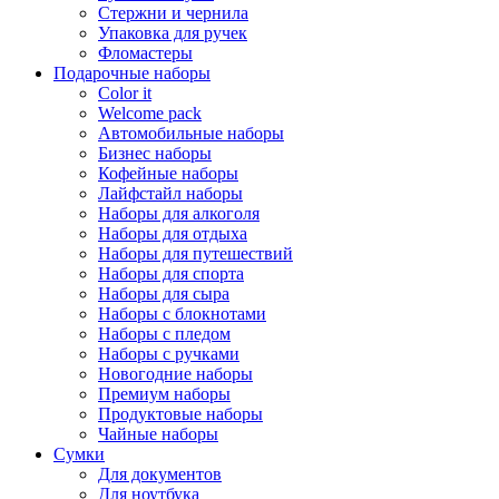
Стержни и чернила
Упаковка для ручек
Фломастеры
Подарочные наборы
Color it
Welcome pack
Автомобильные наборы
Бизнес наборы
Кофейные наборы
Лайфстайл наборы
Наборы для алкоголя
Наборы для отдыха
Наборы для путешествий
Наборы для спорта
Наборы для сыра
Наборы с блокнотами
Наборы с пледом
Наборы с ручками
Новогодние наборы
Премиум наборы
Продуктовые наборы
Чайные наборы
Сумки
Для документов
Для ноутбука