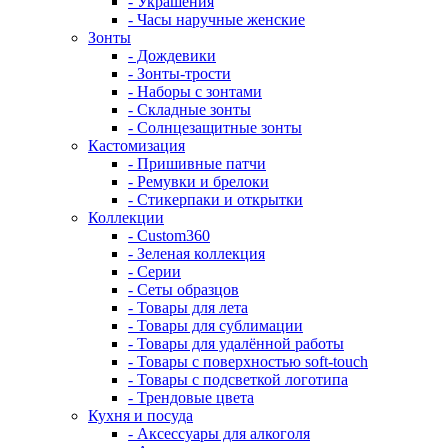
- Украшения
- Часы наручные женские
Зонты
- Дождевики
- Зонты-трости
- Наборы с зонтами
- Складные зонты
- Солнцезащитные зонты
Кастомизация
- Пришивные патчи
- Ремувки и брелоки
- Стикерпаки и открытки
Коллекции
- Custom360
- Зеленая коллекция
- Серии
- Сеты образцов
- Товары для лета
- Товары для сублимации
- Товары для удалённой работы
- Товары с поверхностью soft-touch
- Товары с подсветкой логотипа
- Трендовые цвета
Кухня и посуда
- Аксессуары для алкоголя