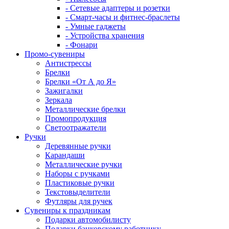
- Сетевые адаптеры и розетки
- Смарт-часы и фитнес-браслеты
- Умные гаджеты
- Устройства хранения
- Фонари
Промо-сувениры
Антистрессы
Брелки
Брелки «От А до Я»
Зажигалки
Зеркала
Металлические брелки
Промопродукция
Светоотражатели
Ручки
Деревянные ручки
Карандаши
Металлические ручки
Наборы с ручками
Пластиковые ручки
Текстовыделители
Футляры для ручек
Сувениры к праздникам
Подарки автомобилисту
Подарки банковскому работнику