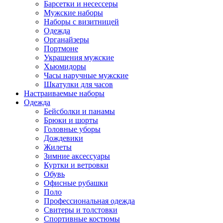
Барсетки и несессеры
Мужские наборы
Наборы с визитницей
Одежда
Органайзеры
Портмоне
Украшения мужские
Хьюмидоры
Часы наручные мужские
Шкатулки для часов
Настраиваемые наборы
Одежда
Бейсболки и панамы
Брюки и шорты
Головные уборы
Дождевики
Жилеты
Зимние аксессуары
Куртки и ветровки
Обувь
Офисные рубашки
Поло
Профессиональная одежда
Свитеры и толстовки
Спортивные костюмы